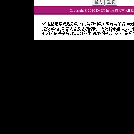
Copyright © 2026 By
UT home 聊天室
All Ri