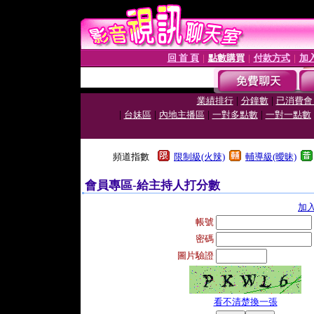
回 首 頁
點數購買
付款方式
加
│
│
│
|
|
業績排行
分鐘數
已消費會
|
|
|
|
台妹區
內地主播區
一對多點數
一對一點數
頻道指數
限制級(火辣)
輔導級(曖昧)
會員專區-給主持人打分數
加
帳號
密碼
圖片驗證
看不清楚換一張