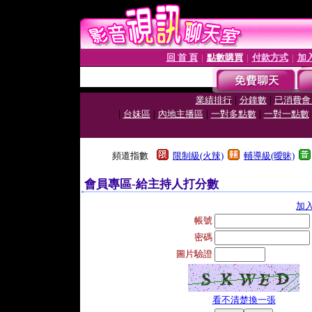
回 首 頁
點數購買
付款方式
加
│
│
│
|
|
業績排行
分鐘數
已消費會
|
|
|
|
台妹區
內地主播區
一對多點數
一對一點數
頻道指數
限制級(火辣)
輔導級(曖昧)
會員專區-給主持人打分數
加
帳號
密碼
圖片驗證
看不清楚換一張