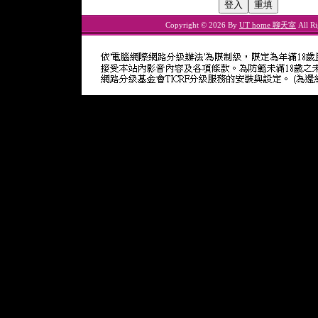
Copyright © 2026 By
UT home 聊天室
All Ri