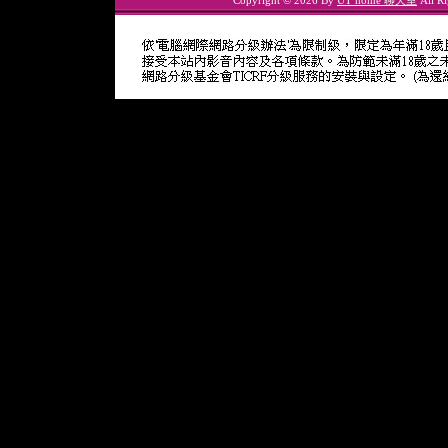
Copyright © 2026 By
UT home 聊天室
All Ri