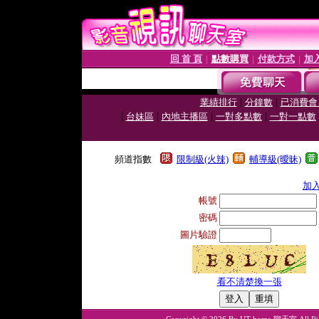
回 首 頁
點數購買
付款方式
加
│
│
│
|
|
業績排行
分鐘數
已消費會
|
|
|
|
台妹區
內地主播區
一對多點數
一對一點數
頻道指數
限制級(火辣)
輔導級(曖昧)
加
帳號
密碼
圖片驗證
看不清楚換一張