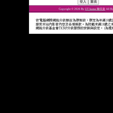
Copyright © 2026 By
UT home 聊天室
All Ri