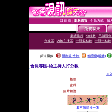
回 首 頁
點數購買
付款方式
加
│
│
│
|
|
業績排行
分鐘數
已消費會
|
|
|
|
台妹區
內地主播區
一對多點數
一對一點數
頻道指數
限制級(火辣)
輔導級(曖昧)
會員專區-給主持人打分數
加
帳號
密碼
圖片驗證
看不清楚換一張