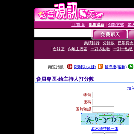
回 首 頁
點數購買
付款方式
加
│
│
│
|
|
業績排行
分鐘數
已消費會
|
|
|
|
台妹區
內地主播區
一對多點數
一對一點數
頻道指數
限制級(火辣)
輔導級(曖昧)
會員專區-給主持人打分數
加
帳號
密碼
圖片驗證
看不清楚換一張