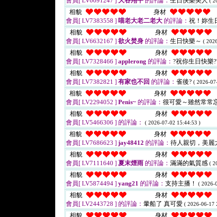
會員[ LV6691247 ]
大谷翔平
的評論：
生日快樂美人
( 2
相貌
身材
會員[ LV7383558 ]
喵老大老二老大
的評論：
祝！妳生
相貌
身材
會員[ LV6632167 ]
欲火焚身
的評論：
生日快樂～
( 202
相貌
身材
會員[ LV7328466 ]
applerong
的評論：
?祝你生日快樂?
相貌
身材
會員[ LV7382821 ]
有家也不回
的評論：
雀後?
( 2026-07
相貌
身材
會員[ LV2294052 ]
Penis~
的評論：
很可愛～雖然常常
相貌
身材
會員[ LV5466306 ]
的評論：
( 2026-07-02 15:44:53 )
相貌
身材
會員[ LV7686623 ]
jay48412
的評論：
待人親切，美麗
相貌
身材
會員[ LV7111640 ]
夏末煙雨
的評論：
滿滿的氣質感
( 2
相貌
身材
會員[ LV5874494 ]
yang21
的評論：
支持主播！
( 2026-
相貌
身材
會員[ LV2443728 ]
的評論：
暈船了 真可愛
( 2026-06-17 
相貌
身材