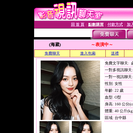
回 首 頁
點數購買
付款方式
加
│
│
│
(海葳)
～表演中～
免費聊天
進入包廂
送禮
免費文字聊天:
一對多視訊聊天: 
一對一視訊聊天: 
性別: 女性
年齡: 22 歲
血型: O型
身高: 160 公分(c
體重: 40 公斤(kg
區域: 台中縣