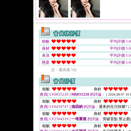
相貌
平均評價 5.0
身材
平均評價 5.0
表演
平均評價 5.0
態度
平均評價 5.0
註﹕最高值 5分
相貌
身材
會員[ LV6855220 ]
M6855220
的評論：
( 2026-08-07 19:1
相貌
身材
會員[ LV6419747 ]
搞因納
的評論：
遲來的生日快樂?
( 
相貌
身材
會員[ LV2504319 ]
一堆重複
的評論：
突破盲點 禁止
相貌
身材