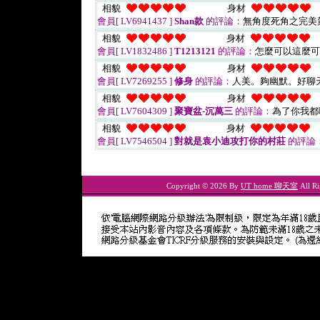
相貌
身材
會員[ LV6941437 ]
Shan款
的評論：
無角度死角之完美
相貌
身材
會員[ LV1832486 ]
T1213121
的評論：
怎麼可以這麼可
相貌
身材
會員[ LV7269255 ]
修身
的評論：
人美。夠幽默。好聊
相貌
身材
會員[ LV7604309 ]
聚寶盆-沉萬三
的評論：
為了你我都
相貌
身材
會員[ LV7546504 ]
對就是袁小迪攻打你的村莊
的評論
Copyright © 2026 By
UT home 聊天室
All Ri