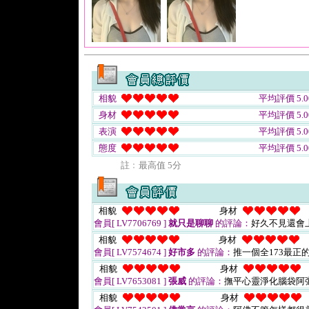
相貌
平均評價 5.0
身材
平均評價 5.0
表演
平均評價 5.0
態度
平均評價 5.0
註﹕最高值 5分
相貌
身材
會員[ LV7706769 ]
就只是聊聊
的評論：
好久不見還會
相貌
身材
會員[ LV7574674 ]
好市多
的評論：
推一個全173最正
相貌
身材
會員[ LV7653081 ]
張威
的評論：
撫平心靈淨化腦袋阿
相貌
身材