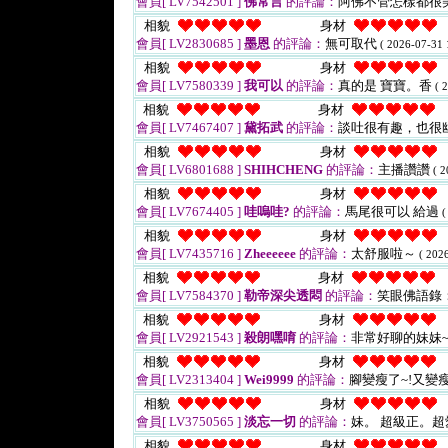
會員[ LV7542501 ]
佛常言
的評論：
阿佛不管怎樣都很
相貌
身材
會員[ LV2830685 ]
墨恩
的評論：
無可取代
( 2026-07-31 
相貌
身材
會員[ LV7580339 ]
我可以
的評論：
真的是 寶寶。香
( 
相貌
身材
會員[ LV7467407 ]
黛拓武
的評論：
談吐很有趣，也很
相貌
身材
會員[ LV6801688 ]
SHIHCHENG
的評論：
主播讚讚
( 2
相貌
身材
會員[ LV7674405 ]
哇嗚哇?
的評論：
馬尾很可以 給過
(
相貌
身材
會員[ LV7435716 ]
Zheeeeee
的評論：
太舒服啦～
( 202
相貌
身材
會員[ LV7584370 ]
勒帝深尖透悶
的評論：
笑眼佛語錄
相貌
身材
會員[ LV2921543 ]
殺朗嘿唷
的評論：
非常好聊的妹妹~
相貌
身材
會員[ LV2313404 ]
Wei9999
的評論：
腳變瘦了~!又變
相貌
身材
會員[ LV3750565 ]
淡忘一切
的評論：
妹。 超級正。
相貌
身材