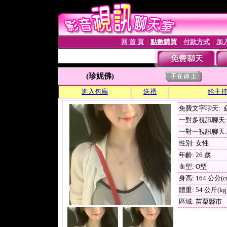
回 首 頁
點數購買
付款方式
加
│
│
│
(珍妮佛)
進入包廂
送禮
給主
免費文字聊天:
一對多視訊聊天: 
一對一視訊聊天:
性別: 女性
年齡: 26 歲
血型: O型
身高: 164 公分(c
體重: 54 公斤(kg
區域: 苗栗縣市