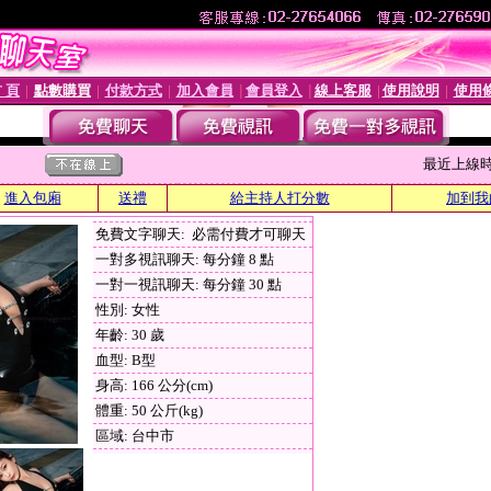
 頁
點數購買
付款方式
加入會員
會員登入
線上客服
使用說明
使用
│
│
│
│
│
│
│
最近上線時間 :
進入包廂
送禮
給主持人打分數
加到我
免費文字聊天: 必需付費才可聊天
一對多視訊聊天: 每分鐘 8 點
一對一視訊聊天: 每分鐘 30 點
性別: 女性
年齡: 30 歲
血型: B型
身高: 166 公分(cm)
體重: 50 公斤(kg)
區域: 台中市