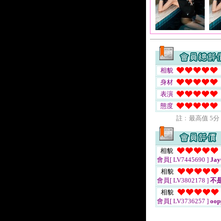
相貌
身材
表演
態度
註﹕最高值 5分
相貌
會員[ LV7445690 ]
Jay
相貌
會員[ LV3802178 ]
不
相貌
會員[ LV3736257 ]
oop