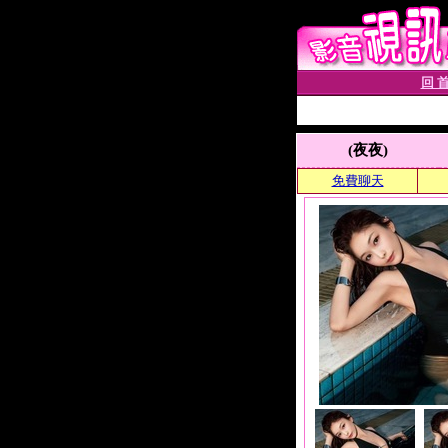
回 首
(夜夜)
免費聊天