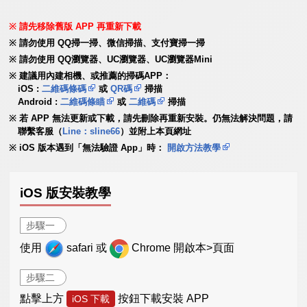
請先移除舊版 APP 再重新下載
請勿使用 QQ掃一掃、微信掃描、支付寶掃一掃
請勿使用 QQ瀏覽器、UC瀏覽器、UC瀏覽器Mini
建議用內建相機、或推薦的掃碼APP：
iOS :
二維碼條碼
或
QR碼
掃描
Android :
二維碼條瞄
或
二維碼
掃描
若 APP 無法更新或下載，請先刪除再重新安裝。仍無法解決問題，請
聯繫客服（
Line：sline66
）並附上本頁網址
iOS 版本遇到「無法驗證 App」時：
開啟方法教學
iOS 版安裝教學
步驟一
使用
safari 或
Chrome 開啟本>頁面
步驟二
點擊上方
按鈕下載安裝 APP
iOS 下載