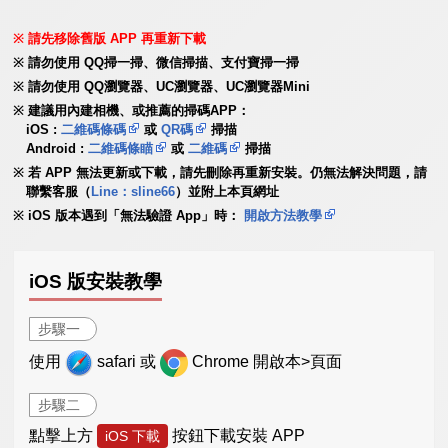
請先移除舊版 APP 再重新下載
請勿使用 QQ掃一掃、微信掃描、支付寶掃一掃
請勿使用 QQ瀏覽器、UC瀏覽器、UC瀏覽器Mini
建議用內建相機、或推薦的掃碼APP：
iOS :
二維碼條碼
或
QR碼
掃描
Android :
二維碼條瞄
或
二維碼
掃描
若 APP 無法更新或下載，請先刪除再重新安裝。仍無法解決問題，請
聯繫客服（
Line：sline66
）並附上本頁網址
iOS 版本遇到「無法驗證 App」時：
開啟方法教學
iOS 版安裝教學
步驟一
使用
safari 或
Chrome 開啟本>頁面
步驟二
點擊上方
按鈕下載安裝 APP
iOS 下載